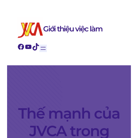
内
Giới thiệu việc làm
容
Facebook
YouTube
TikTok
を
ス
キ
Thế mạnh của
ッ
JVCA trong