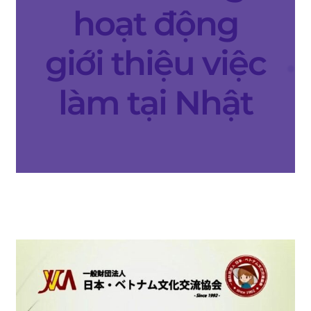
hoạt động
プ
giới thiệu việc
làm tại Nhật