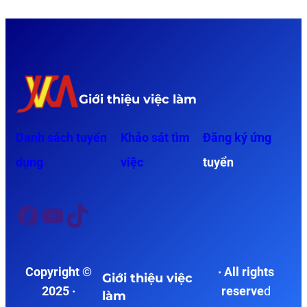
Giới thiệu việc làm
Danh sách tuyển
Khảo sát
tìm
Đăng ký ứng
dụng
việc
tuyển
Facebook
YouTube
TikTok
Copyright ©
· All rights
Giới thiệu việc
2025 ·
reserve
d
làm